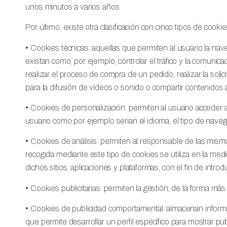
unos minutos a varios años.
Por último, existe otra clasificación con cinco tipos de cooki
• Cookies técnicas: aquellas que permiten al usuario la nave
existan como, por ejemplo, controlar el tráfico y la comunica
realizar el proceso de compra de un pedido, realizar la soli
para la difusión de vídeos o sonido o compartir contenidos 
• Cookies de personalización: permiten al usuario acceder al
usuario como por ejemplo serian el idioma, el tipo de navega
• Cookies de análisis: permiten al responsable de las misma
recogida mediante este tipo de cookies se utiliza en la medi
dichos sitios, aplicaciones y plataformas, con el fin de intr
• Cookies publicitarias: permiten la gestión, de la forma más 
• Cookies de publicidad comportamental: almacenan informa
que permite desarrollar un perfil específico para mostrar pu