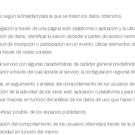
es según la finalidad para la que se traten los datos obtenidos:
gación a través de una página web, plataforma o aplicación y la utili
ción de datos, identificar la sesión, acceder a partes de acceso res
citud de inscripción o participación en un evento, utilizar elemento
a través de redes sociales.
 servicio con algunas características de carácter general predefinida
dor a través del cual accede al servicio, la configuración regional d
s, el seguimiento y análisis del comportamiento de los usuarios de 
ción de la actividad de los sitios web, aplicación o plataforma y par
oducir mejoras en función del análisis de los datos de uso que hacen l
eficaz posible, de los espacios publicitarios.
ción del comportamiento de los usuarios obtenida a través de la o
blicidad en función del mismo.