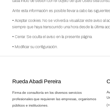
cada inicio de sesión con el objeto de que Usted sea consc
Ante esta información es posible llevar a cabo las siguiente
• Aceptar cookies. No se volverá a visualizar este aviso al a
siempre que haya transcurrido una hora desde la última acci
• Cerrar. Se oculta el aviso en la presente página.
• Modificar su configuración.
Rueda Abadi Pereira
C
Av
Firma de consultoría en los diversos servicios
U
profesionales que requieren las empresas, organismos
(
públicos e instituciones.