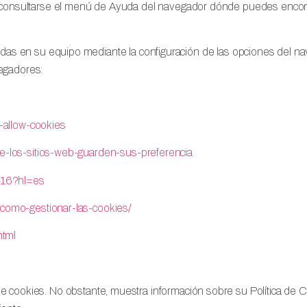
onsultarse el menú de Ayuda del navegador dónde puedes encontr
aladas en su equipo mediante la configuración de las opciones del n
vegadores:
-allow-cookies
que-los-sitios-web-guarden-sus-preferencia
416?hl=es
d/como-gestionar-las-cookies/
html
ies. No obstante, muestra información sobre su Política de Cooki