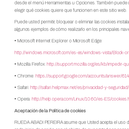
desde el menú Herramientas u Opciones. También puede c
elegir qué cookies quiere que funcionen en este sitio web.
Puede usted permitir, bloquear o eliminar las cookies inst
algunos ejemplos de cómo realizarlo en los principales na
• Microsoft Internet Explorer o Microsoft Edge:
http://windows.microsoft.com/es-es/windows-vista/Block-or
• Mozilla Firefox:
http://support.mozilla.org/es/kb/impedir-
• Chrome:
https://support.google.com/accounts/answer/61
• Safari:
http://safari.helpmax.net/es/privacidad-y-segurida
• Opera:
http://help.opera.com/Linux/10.60/es-ES/cookies.
Aceptación de la Política de cookies
RUEDA ABADI PEREIRA asume que Usted acepta el uso de cook