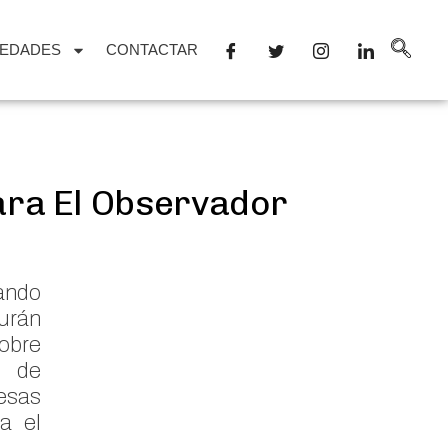
EDADES
CONTACTAR
Para El Observador
ando
urán
sobre
n de
esas
a el