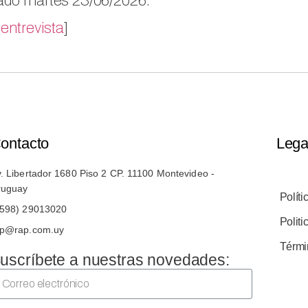
ado martes 23/06/2026.
 entrevista
]
ontacto
Lega
. Libertador 1680 Piso 2 CP. 11100 Montevideo -
ruguay
Políti
+598) 29013020
Polit
ap@rap.com.uy
Térmi
uscríbete a nuestras novedades: