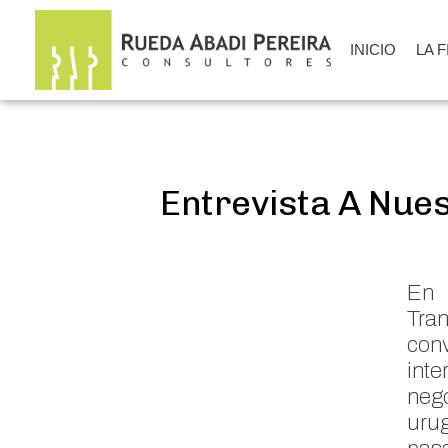
INICIO
LA 
Entrevista A Nues
En 
Tra
conv
int
neg
uru