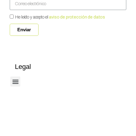
He leído y acepto el
aviso de protección de datos
Enviar
Legal
Términos Y Condiciones De Uso