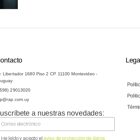
ontacto
Lega
. Libertador 1680 Piso 2 CP. 11100 Montevideo -
ruguay
Políti
+598) 29013020
Polit
ap@rap.com.uy
Térmi
uscríbete a nuestras novedades:
He leído y acepto el
aviso de protección de datos