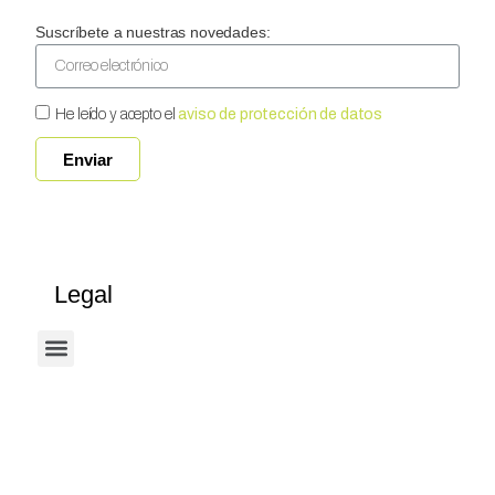
Suscríbete a nuestras novedades:
He leído y acepto el
aviso de protección de datos
Enviar
Legal
Términos Y Condiciones De Uso