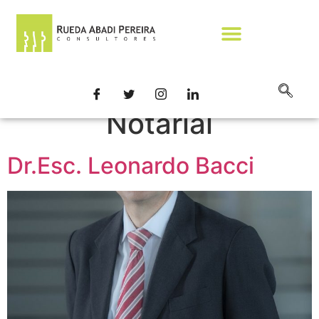
Etiqueta:
Dpto.
Notarial
Dr.Esc. Leonardo Bacci