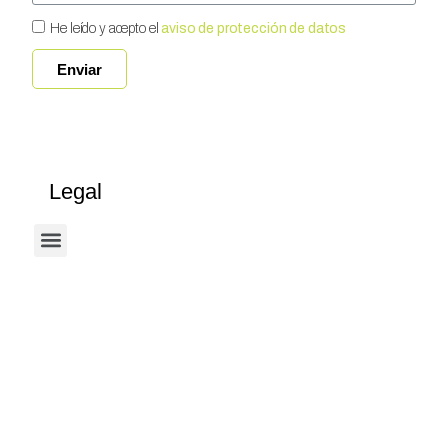
He leído y acepto el
aviso de protección de datos
Enviar
Legal
Términos Y Condiciones De Uso