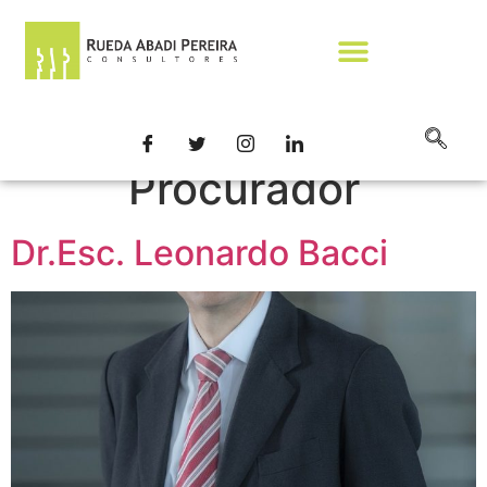
profesional:
Procurador
Dr.Esc. Leonardo Bacci