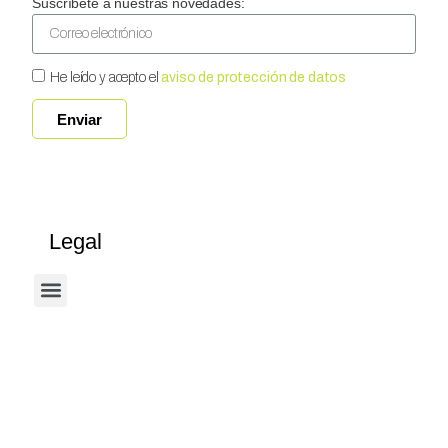
Suscríbete a nuestras novedades:
He leído y acepto el
aviso de protección de datos
Enviar
Legal
Términos Y Condiciones De Uso